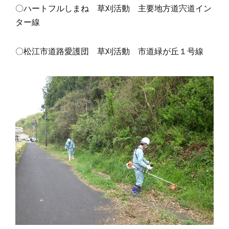
〇ハートフルしまね 草刈活動 主要地方道宍道イン
ター線
〇松江市道路愛護団 草刈活動 市道緑が丘１号線