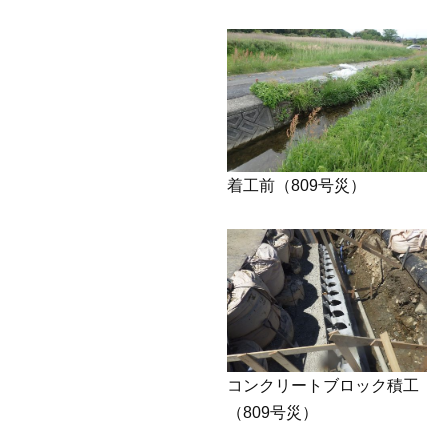
着工前（809号災）
コンクリートブロック積工
（809号災）