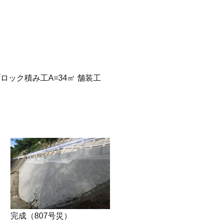
ブロック積み工A=34㎡ 舗装工
完成（807号災）