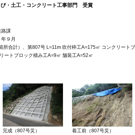
とび・土工・コンクリート工事部門 受賞
道路課
４年９月
箇所合計）、第807号 L=11m 吹付枠工A=175㎡ コンクリート
ンクリートブロック積み工A=9㎡ 舗装工A=52㎡
完成（807号災）
着工前（807号災）