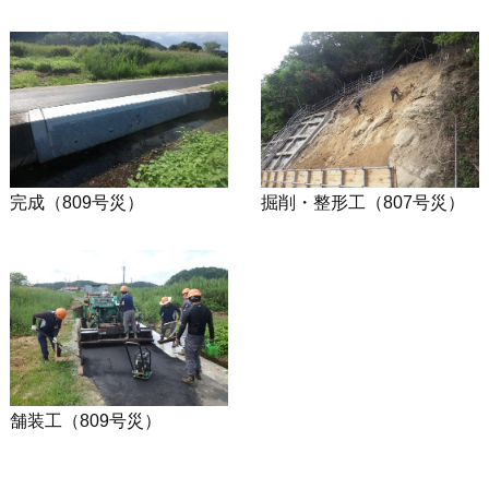
完成（809号災）
掘削・整形工（807号災）
舗装工（809号災）