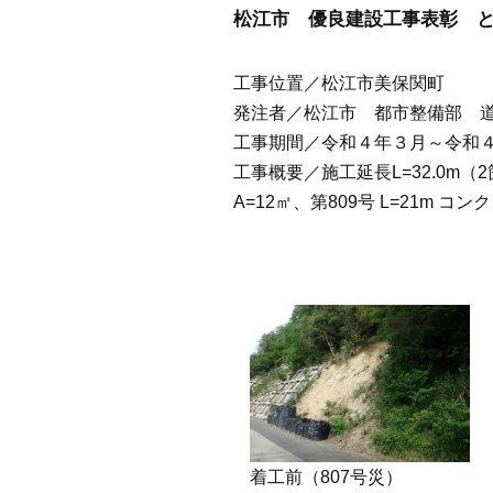
松江市 優良建設工事表彰 
工事位置／松江市美保関町
発注者／松江市 都市整備部 
工事期間／令和４年３月～令和
工事概要／施工延長L=32.0m（2
A=12㎡、第809号 L=21m コ
着工前（807号災）